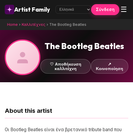
☰
Artist Family
Σύνδεση
Home
›
Καλλιτέχνες
›
The Bootleg Beatles
The Bootleg Beatles
♡ Αποθήκευση
↗
καλλιτέχνη
Κοινοποίηση
About this artist
Οι Bootleg Beatles είναι ένα βρετανικό tribute band που