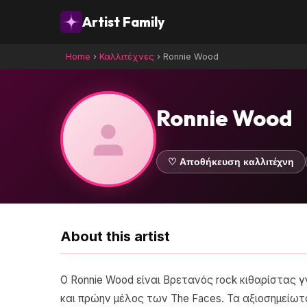
Artist Family
Home
›
Καλλιτέχνες
›
Ronnie Wood
Ronnie Wood
♡ Αποθήκευση καλλιτέχνη
About this artist
Ο Ronnie Wood είναι Βρετανός rock κιθαρίστας γ
και πρώην μέλος των The Faces. Τα αξιοσημείωτ