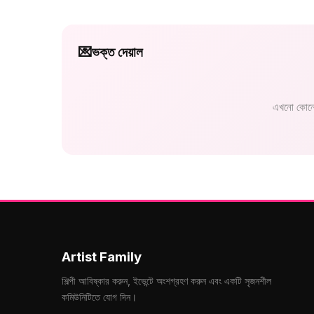
💌
ভক্ত দেয়াল
এখনো কোনো
Artist Family
শিল্পী আবিষ্কার করুন, ইভেন্টে অংশগ্রহণ করুন এবং একটি সৃজনশীল
কমিউনিটিতে যোগ দিন।