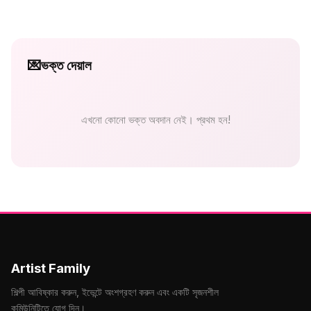
💌
ভক্ত দেয়াল
এখনো কোনো ভক্ত অবদান নেই। প্রথম হন!
Artist Family
শিল্পী আবিষ্কার করুন, ইভেন্টে অংশগ্রহণ করুন এবং একটি সৃজনশীল
কমিউনিটিতে যোগ দিন।