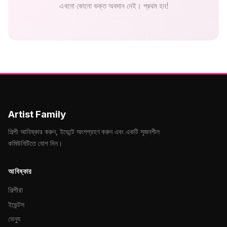
এখনো কোনো ভক্ত অবদান নেই। প্রথম হন!
Artist Family
শিল্পী আবিষ্কার করুন, ইভেন্টে অংশগ্রহণ করুন এবং একটি সৃজনশীল
কমিউনিটিতে যোগ দিন।
আবিষ্কার
শিল্পীরা
ইভেন্টস
ভেন্যু