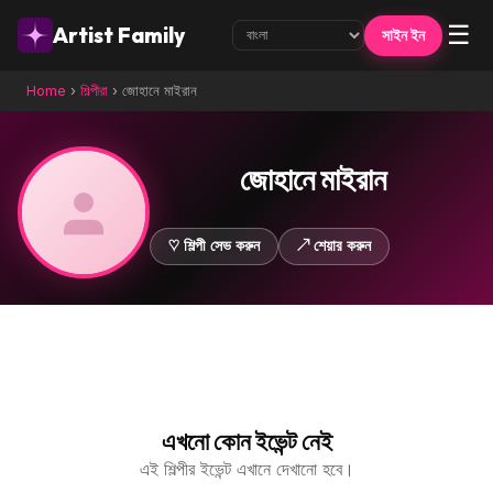
☰
Artist Family
সাইন ইন
Home
›
শিল্পীরা
›
জোহানে মাইরান
জোহানে মাইরান
♡ শিল্পী সেভ করুন
↗ শেয়ার করুন
এখনো কোন ইভেন্ট নেই
এই শিল্পীর ইভেন্ট এখানে দেখানো হবে।