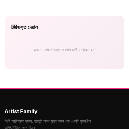
💌
ভক্ত দেয়াল
এখনো কোনো ভক্ত অবদান নেই। প্রথম হন!
Artist Family
শিল্পী আবিষ্কার করুন, ইভেন্টে অংশগ্রহণ করুন এবং একটি সৃজনশীল
কমিউনিটিতে যোগ দিন।