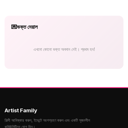
💌
ভক্ত দেয়াল
এখনো কোনো ভক্ত অবদান নেই। প্রথম হন!
Artist Family
শিল্পী আবিষ্কার করুন, ইভেন্টে অংশগ্রহণ করুন এবং একটি সৃজনশীল
কমিউনিটিতে যোগ দিন।