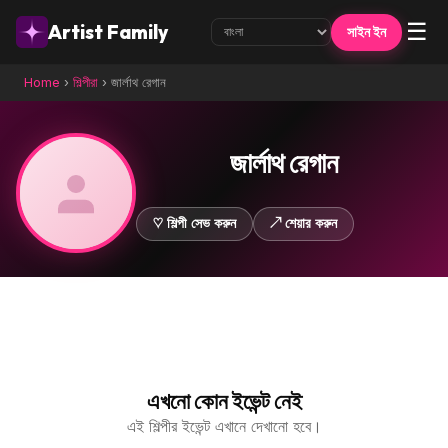
☰
Artist Family
সাইন ইন
Home
›
শিল্পীরা
›
জার্লাথ রেগান
জার্লাথ রেগান
♡ শিল্পী সেভ করুন
↗ শেয়ার করুন
এখনো কোন ইভেন্ট নেই
এই শিল্পীর ইভেন্ট এখানে দেখানো হবে।