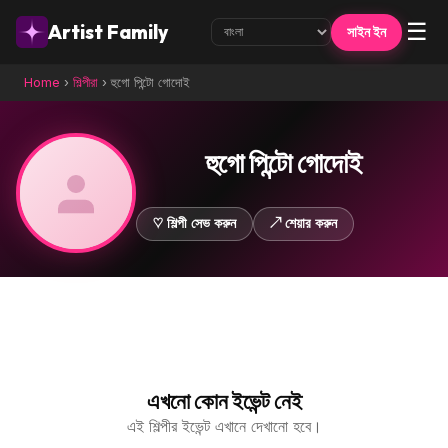
☰
Artist Family
সাইন ইন
Home
›
শিল্পীরা
›
হুগো পিন্টো গোদোই
হুগো পিন্টো গোদোই
♡ শিল্পী সেভ করুন
↗ শেয়ার করুন
এখনো কোন ইভেন্ট নেই
এই শিল্পীর ইভেন্ট এখানে দেখানো হবে।