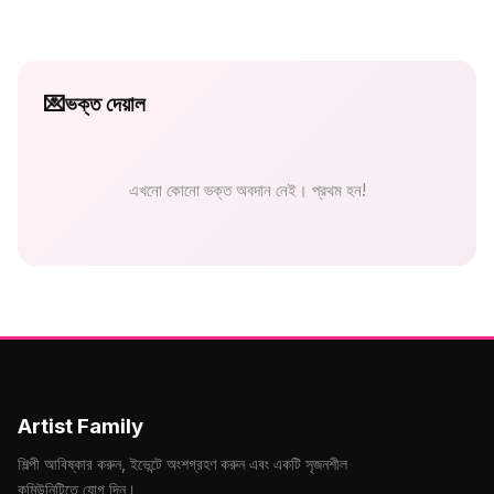
💌
ভক্ত দেয়াল
এখনো কোনো ভক্ত অবদান নেই। প্রথম হন!
Artist Family
শিল্পী আবিষ্কার করুন, ইভেন্টে অংশগ্রহণ করুন এবং একটি সৃজনশীল
কমিউনিটিতে যোগ দিন।