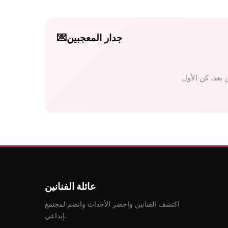
جدار المعجبين
💌
عائلة الفنانين
اكتشف الفنانين واحضر الأحداث وانضم لمجتمع
إبداعي.