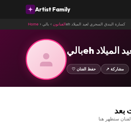
Artist Family
باليeh كسارة البندق السحري لعيد الميلاد
الفنانون
›
›
Home
يد الميلاد
↗ مشاركة
♡ حفظ الفنان
ت بعد