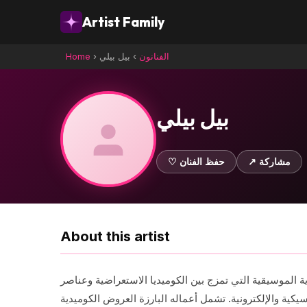
Artist Family
الفنانون
›
بيل بيلي
›
Home
بيل بيلي
↗ مشاركة
♡ حفظ الفنان
About this artist
الموسيقية التي تمزج بين الكوميديا الاستعراضية وعناصر
ونية. تشمل أعماله البارزة العروض الكوميدية "Part Troll" و"Tinselworm"، بالإضافة إلى ظهوره