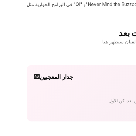
الحوارية مثل "QI" و"Never Mind the Buzzcocks".
ت بعد
جدار المعجبين
💌