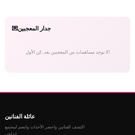
جدار المعجبين
💌
لا توجد مساهمات من المعجبين بعد. كن الأول!
عائلة الفنانين
اكتشف الفنانين واحضر الأحداث وانضم لمجتمع
إبداعي.