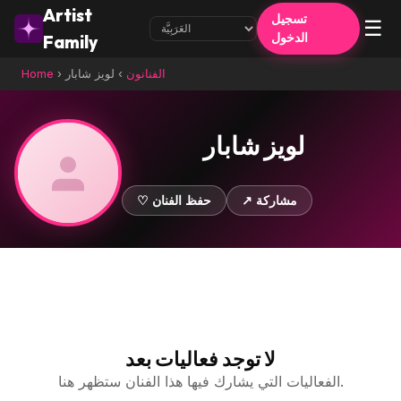
Artist
تسجيل
☰
الدخول
Family
الفنانون
›
لويز شابار
›
Home
لويز شابار
↗ مشاركة
♡ حفظ الفنان
لا توجد فعاليات بعد
الفعاليات التي يشارك فيها هذا الفنان ستظهر هنا.