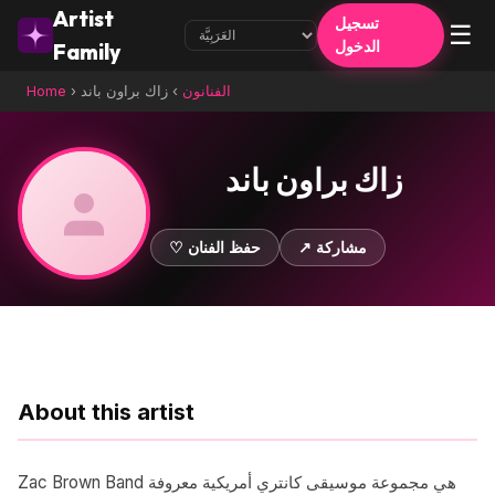
Artist
تسجيل
☰
الدخول
Family
الفنانون
›
زاك براون باند
›
Home
زاك براون باند
↗ مشاركة
♡ حفظ الفنان
About this artist
Zac Brown Band هي مجموعة موسيقى كانتري أمريكية معروفة