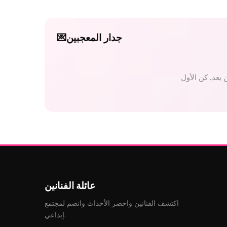
جدار المعجبين
💌
عائلة الفنانين
اكتشف الفنانين واحضر الأحداث وانضم لمجتمع
إبداعي.